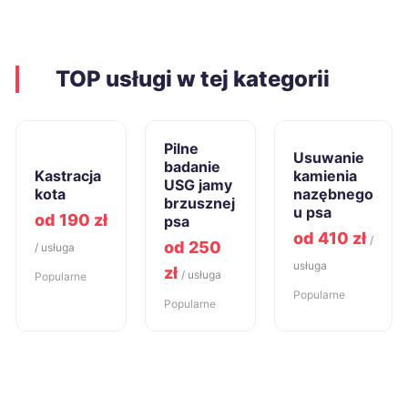
TOP usługi w tej kategorii
Pilne
Usuwanie
badanie
Kastracja
kamienia
USG jamy
kota
nazębnego
brzusznej
u psa
od 190 zł
psa
od 410 zł
/
od 250
/ usługa
usługa
zł
/ usługa
Popularne
Popularne
Popularne