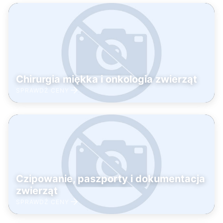
Chirurgia miękka i onkologia zwierząt
SPRAWDŹ CENY
Czipowanie, paszporty i dokumentacja
zwierząt
SPRAWDŹ CENY