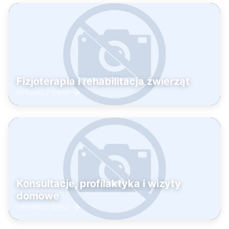
Fizjoterapia i rehabilitacja zwierząt
SPRAWDŹ CENY
Konsultacje, profilaktyka i wizyty
domowe
SPRAWDŹ CENY