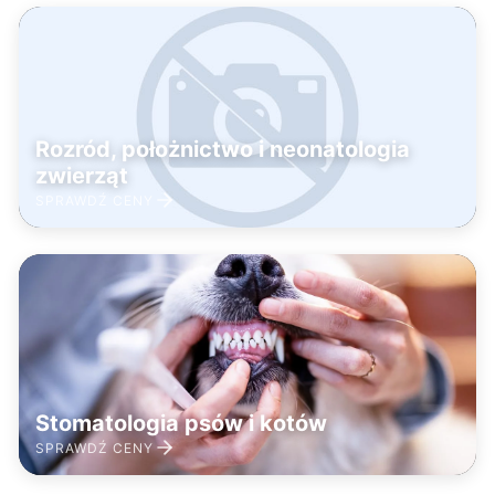
Rozród, położnictwo i neonatologia
zwierząt
SPRAWDŹ CENY
Stomatologia psów i kotów
SPRAWDŹ CENY