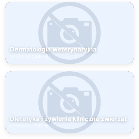
Dermatologia weterynaryjna
SPRAWDŹ CENY
Dietetyka i żywienie kliniczne zwierząt
SPRAWDŹ CENY