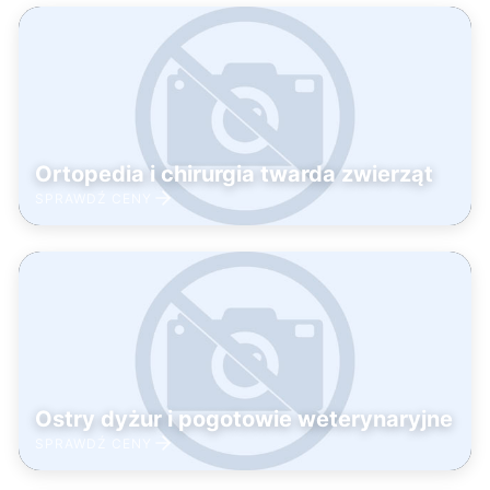
Ortopedia i chirurgia twarda zwierząt
SPRAWDŹ CENY
Ostry dyżur i pogotowie weterynaryjne
SPRAWDŹ CENY