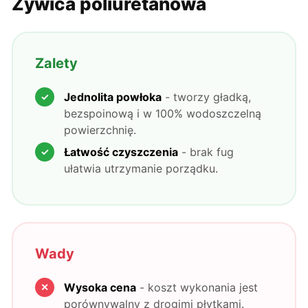
Żywica poliuretanowa
Zalety
Jednolita powłoka
- tworzy gładką,
bezspoinową i w 100% wodoszczelną
powierzchnię.
Łatwość czyszczenia
- brak fug
ułatwia utrzymanie porządku.
Wady
Wysoka cena
- koszt wykonania jest
porównywalny z drogimi płytkami.