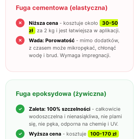
Fuga cementowa (elastyczna)
Niższa cena
- kosztuje około
30-50
zł
za 2 kg i jest łatwiejsza w aplikacji.
Wada: Porowatość
- mimo dodatków,
z czasem może mikropękać, chłonąć
wodę i brud. Wymaga impregnacji.
Fuga epoksydowa (żywiczna)
Zaleta: 100% szczelności
- całkowicie
wodoszczelna i nienasiąkliwa, nie plami
się, nie pęka, odporna na chemię i UV.
Wyższa cena
- kosztuje
100-170 zł